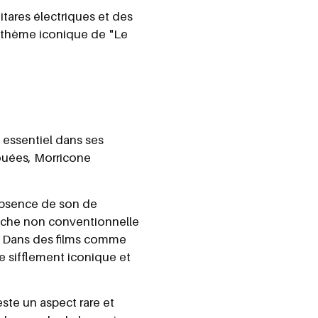
itares électriques et des
e thème iconique de "Le
f essentiel dans ses
ouées, Morricone
'absence de son de
oche non conventionnelle
s. Dans des films comme
de sifflement iconique et
ste un aspect rare et