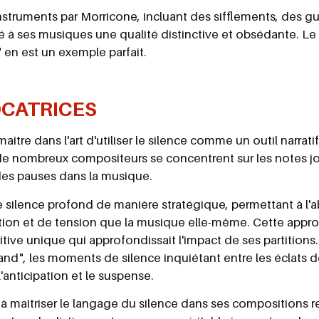
instruments par Morricone, incluant des sifflements, des gu
 à ses musiques une qualité distinctive et obsédante. L
" en est un exemple parfait.
OCATRICES
ître dans l'art d'utiliser le silence comme un outil narrati
de nombreux compositeurs se concentrent sur les notes j
des pauses dans la musique.
de silence profond de manière stratégique, permettant à l
tion et de tension que la musique elle-même. Cette appr
itive unique qui approfondissait l'impact de ses partition
uand", les moments de silence inquiétant entre les éclats 
anticipation et le suspense.
à maîtriser le langage du silence dans ses compositions re