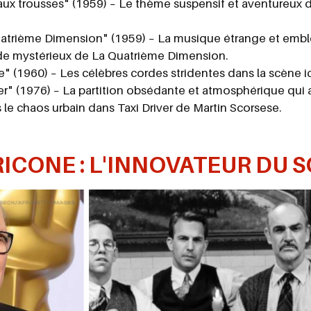
x trousses" (1959) – Le thème suspensif et aventureux du 
trième Dimension" (1959) – La musique étrange et emblé
e mystérieux de La Quatrième Dimension.
 (1960) – Les célèbres cordes stridentes dans la scène i
er" (1976) – La partition obsédante et atmosphérique qu
 le chaos urbain dans Taxi Driver de Martin Scorsese.
ICONE : L'INNOVATEUR DU 