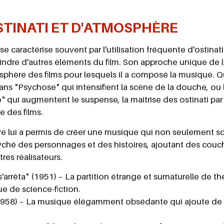
STINATI ET D'ATMOSPHÈRE
caractérise souvent par l'utilisation fréquente d'ostinati (
ndre d'autres éléments du film. Son approche unique de l'
osphère des films pour lesquels il a composé la musique. Q
ans "Psychose" qui intensifient la scène de la douche, ou 
 qui augmentent le suspense, la maîtrise des ostinati par
 des films.
ve lui a permis de créer une musique qui non seulement sou
yché des personnages et des histoires, ajoutant des cou
res réalisateurs.
s'arrêta" (1951) – La partition étrange et surnaturelle de t
e de science-fiction.
(1958) – La musique élégamment obsédante qui ajoute de l