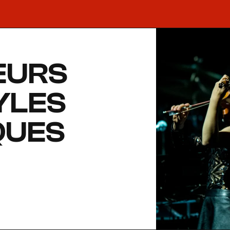
EURS
YLES
QUES