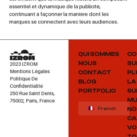
essentiel et dynamique de la publicité,
continuant à façonner la manière dont les
marques se connectent avec leurs audiences.
QUI SOMMES
CO
NOUS
SU
2023 IZROM
Mentions Légales
CONTACT
PL
Politique De
BLOG
LA
Confidentialité
PORTFOLIO
SU
250 Rue Saint Denis,
MU
75002, Paris, France
NO
French
CA
VO
TO